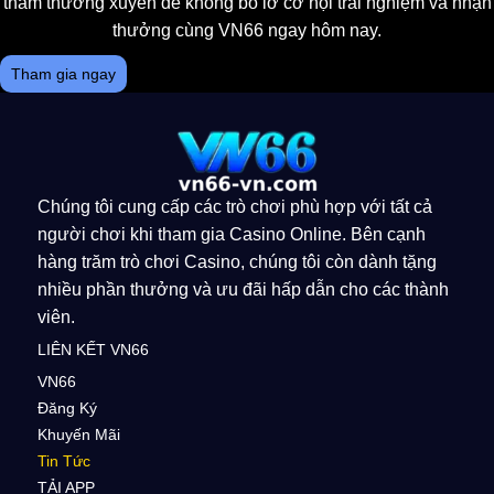
thăm thường xuyên để không bỏ lỡ cơ hội trải nghiệm và nhận
thưởng cùng VN66 ngay hôm nay.
Tham gia ngay
Chúng tôi cung cấp các trò chơi phù hợp với tất cả
người chơi khi tham gia Casino Online. Bên cạnh
hàng trăm trò chơi Casino, chúng tôi còn dành tặng
nhiều phần thưởng và ưu đãi hấp dẫn cho các thành
viên.
LIÊN KẾT VN66
VN66
Đăng Ký
Khuyến Mãi
Tin Tức
TẢI APP