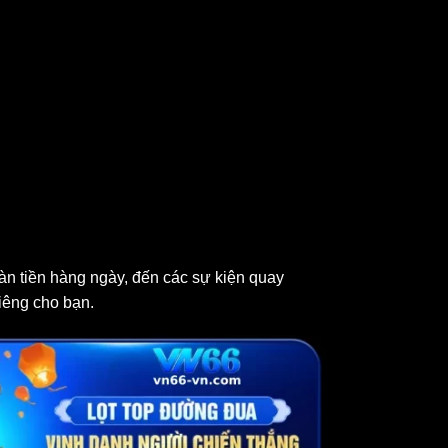
àn tiền hàng ngày, đến các sự kiện quay
iêng cho bạn.