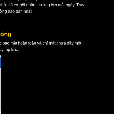
g thời có cơ hội nhận thưởng lớn mỗi ngày. Truy
ởng hấp dẫn nhất.
hóng
ợc bảo mật hoàn toàn và chỉ mất chưa đầy một
y lập tức.