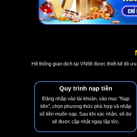
Hệ thống giao dịch tại VN66 được thiết kế tối ưu
Quy trình nạp tiền
Đăng nhập vào tài khoản, vào mục “Nạp
tiền”, chọn phương thức phù hợp và nhập
số tiền muốn nạp. Sau khi xác nhận, số dư
sẽ được cập nhật ngay lập tức.