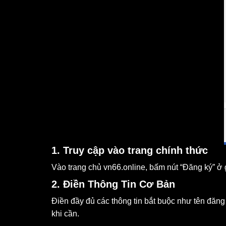
1. Truy cập vào trang chính thức
Vào trang chủ vn66.online, bấm nút “Đăng ký” ở 
2. Điền Thông Tin Cơ Bản
Điền đầy đủ các thông tin bắt buộc như tên đăng 
khi cần.