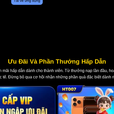
Tải về ứng dụng
Ưu Đãi Và Phần Thưởng Hấp Dẫn
n mãi hấp dẫn dành cho thành viên. Từ thưởng nạp lần đầu, ho
hực tế. Đừng bỏ qua cơ hội nhận những phần quà đặc biệt dành r