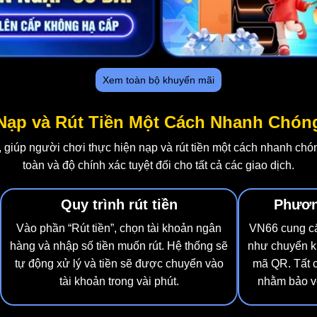
Xem toàn bộ khuyến mãi
Nạp và Rút Tiền Một Cách Nhanh Chón
, giúp người chơi thực hiện nạp và rút tiền một cách nhanh chón
toàn và độ chính xác tuyệt đối cho tất cả các giao dịch.
Quy trình rút tiền
Phươn
Vào phần “Rút tiền”, chọn tài khoản ngân
VN66 cung cấ
hàng và nhập số tiền muốn rút. Hệ thống sẽ
như chuyển kh
tự động xử lý và tiền sẽ được chuyển vào
mã QR. Tất 
tài khoản trong vài phút.
nhằm bảo vệ