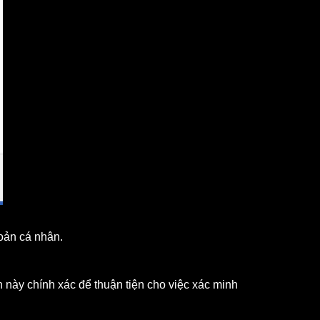
hoản cá nhân.
n này chính xác để thuận tiện cho việc xác minh