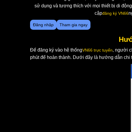
sử dụng và tương thích với mọi thiết bị di độn
cập
n
đăng ký VN66
Đăng nhập
Tham gia ngay
Hướ
Để đăng ký vào hệ thống
, người 
VN66 trực tuyến
phút để hoàn thành. Dưới đây là hướng dẫn chi ti